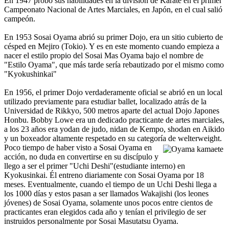
En 1947 probo sus habilidades en la división de Karate en el primer
Campeonato Nacional de Artes Marciales, en Japón, en el cual salió
campeón.
En 1953 Sosai Oyama abrió su primer Dojo, era un sitio cubierto de
césped en Mejiro (Tokio). Y es en este momento cuando empieza a
nacer el estilo propio del Sosai Mas Oyama bajo el nombre de
"Estilo Oyama", que más tarde sería rebautizado por el mismo como
"Kyokushinkai"
En 1956, el primer Dojo verdaderamente oficial se abrió en un local
utilizado previamente para estudiar ballet, localizado atrás de la
Universidad de Rikkyo, 500 metros aparte del actual Dojo Japones
Honbu. Bobby Lowe era un dedicado practicante de artes marciales,
a los 23 años era yodan de judo, nidan de Kempo, shodan en Aikido
y un boxeador altamente respetado en su categoría de welterweight.
Poco tiempo de haber visto a Sosai Oyama en
acción, no duda en convertirse en su discípulo y
llego a ser el primer "Uchi Deshi"(estudiante interno) en
Kyokusinkai. Él entreno diariamente con Sosai Oyama por 18
meses. Eventualmente, cuando el tiempo de un Uchi Deshi llega a
los 1000 días y estos pasan a ser llamados Wakajishi (los leones
jóvenes) de Sosai Oyama, solamente unos pocos entre cientos de
practicantes eran elegidos cada año y tenían el privilegio de ser
instruidos personalmente por Sosai Masutatsu Oyama.