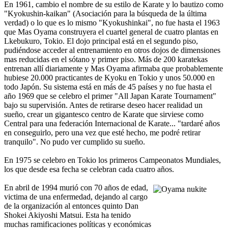
En 1961, cambio el nombre de su estilo de Karate y lo bautizo como
"Kyokushin-kaikan" (Asociación para la búsqueda de la última
verdad) o lo que es lo mismo "Kyokushinkai", no fue hasta el 1963
que Mas Oyama construyera el cuartel general de cuatro plantas en
Lkebukuro, Tokio. El dojo principal está en el segundo piso,
pudiéndose acceder al entrenamiento en otros dojos de dimensiones
mas reducidas en el sótano y primer piso. Más de 200 karatekas
entrenan allí diariamente y Mas Oyama afirmaba que probablemente
hubiese 20.000 practicantes de Kyoku en Tokio y unos 50.000 en
todo Japón. Su sistema está en más de 45 países y no fue hasta el
año 1969 que se celebro el primer "All Japan Karate Tournament"
bajo su supervisión. Antes de retirarse deseo hacer realidad un
sueño, crear un gigantesco centro de Karate que sirviese como
Central para una federación Internacional de Karate... "tardaré años
en conseguirlo, pero una vez que esté hecho, me podré retirar
tranquilo". No pudo ver cumplido su sueño.
En 1975 se celebro en Tokio los primeros Campeonatos Mundiales,
los que desde esa fecha se celebran cada cuatro años.
En abril de 1994 murió con 70 años de edad,
victima de una enfermedad, dejando al cargo
de la organización al entonces quinto Dan
Shokei Akiyoshi Matsui. Esta ha tenido
muchas ramificaciones políticas y económicas