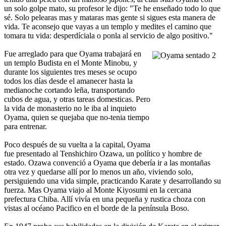
un solo golpe mato, su profesor le dijo: "Te he enseñado todo lo que
sé. Solo pelearas mas y mataras mas gente si sigues esta manera de
vida. Te aconsejo que vayas a un templo y medites el camino que
tomara tu vida: desperdíciala o ponla al servicio de algo positivo."
Fue arreglado para que Oyama trabajará en
un templo Budista en el Monte Minobu, y
durante los siguientes tres meses se ocupo
todos los días desde el amanecer hasta la
medianoche cortando leña, transportando
cubos de agua, y otras tareas domesticas. Pero
la vida de monasterio no le iba al inquieto
Oyama, quien se quejaba que no-tenia tiempo
para entrenar.
Poco después de su vuelta a la capital, Oyama
fue presentado al Tenshichiro Ozawa, un político y hombre de
estado. Ozawa convenció a Oyama que debería ir a las montañas
otra vez y quedarse allí por lo menos un año, viviendo solo,
persiguiendo una vida simple, practicando Karate y desarrollando su
fuerza. Mas Oyama viajo al Monte Kiyosumi en la cercana
prefectura Chiba. Allí vivía en una pequeña y rustica choza con
vistas al océano Pacifico en el borde de la península Boso.