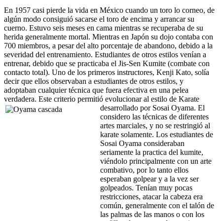
En 1957 casi pierde la vida en México cuando un toro lo corneo, de
algún modo consiguió sacarse el toro de encima y arrancar su
cuerno. Estuvo seis meses en cama mientras se recuperaba de su
herida generalmente mortal. Mientras en Japón su dojo contaba con
700 miembros, a pesar del alto porcentaje de abandono, debido a la
severidad del entrenamiento. Estudiantes de otros estilos venían a
entrenar, debido que se practicaba el Jis-Sen Kumite (combate con
contacto total). Uno de los primeros instructores, Kenji Kato, solía
decir que ellos observaban a estudiantes de otros estilos, y
adoptaban cualquier técnica que fuera efectiva en una pelea
verdadera. Este criterio permitió evolucionar al estilo de Karate
desarrollado por Sosai Oyama.
El
considero las técnicas de diferentes
artes marciales, y no se restringió al
karate solamente. Los estudiantes de
Sosai Oyama consideraban
seriamente la practica del kumite,
viéndolo principalmente con un arte
combativo, por lo tanto ellos
esperaban golpear y a la vez ser
golpeados. Tenían muy pocas
restricciones, atacar la cabeza era
común, generalmente con el talón de
las palmas de las manos o con los