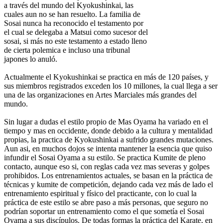
a través del mundo del Kyokushinkai, las
cuales aun no se han resuelto. La familia de
Sosai nunca ha reconocido el testamento por
el cual se delegaba a Matsui como sucesor del
sosai, si más no este testamento a estado lleno
de cierta polemica e incluso una tribunal
japones lo anuló.
Actualmente el Kyokushinkai se practica en más de 120 países, y
sus miembros registrados exceden los 10 millones, la cual llega a ser
una de las organizaciones en Artes Marciales más grandes del
mundo.
Sin lugar a dudas el estilo propio de Mas Oyama ha variado en el
tiempo y mas en occidente, donde debido a la cultura y mentalidad
propias, la practica de Kyokushinkai a sufrido grandes mutaciones.
Aun asi, en muchos dojos se intenta mantener la esencia que quiso
infundir el Sosai Oyama a su estilo. Se practica Kumite de pleno
contacto, aunque eso si, con reglas cada vez mas severas y golpes
prohibidos. Los entrenamientos actuales, se basan en la práctica de
técnicas y kumite de competición, dejando cada vez más de lado el
entrenamiento espiritual y físico del practicante, con lo cual la
práctica de este estilo se abre paso a más personas, que seguro no
podrían soportar un entrenamiento como el que sometía el Sosai
Oyama a sus discípulos. De todas formas la práctica del Karate, en