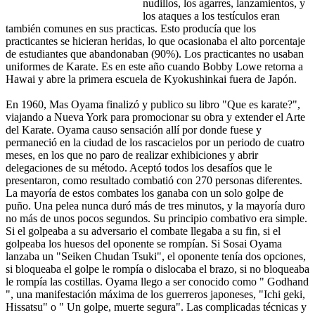
nudillos, los agarres, lanzamientos, y
los ataques a los testículos eran
también comunes en sus practicas. Esto producía que los
practicantes se hicieran heridas, lo que ocasionaba el alto porcentaje
de estudiantes que abandonaban (90%). Los practicantes no usaban
uniformes de Karate. Es en este año cuando Bobby Lowe retorna a
Hawai y abre la primera escuela de Kyokushinkai fuera de Japón.
En 1960, Mas Oyama finalizó y publico su libro "Que es karate?",
viajando a Nueva York para promocionar su obra y extender el Arte
del Karate. Oyama causo sensación allí por donde fuese y
permaneció en la ciudad de los rascacielos por un periodo de cuatro
meses, en los que no paro de realizar exhibiciones y abrir
delegaciones de su método. Aceptó todos los desafíos que le
presentaron, como resultado combatió con 270 personas diferentes.
La mayoría de estos combates los ganaba con un solo golpe de
puño. Una pelea nunca duró más de tres minutos, y la mayoría duro
no más de unos pocos segundos. Su principio combativo era simple.
Si el golpeaba a su adversario el combate llegaba a su fin, si el
golpeaba los huesos del oponente se rompían. Si Sosai Oyama
lanzaba un "Seiken Chudan Tsuki", el oponente tenía dos opciones,
si bloqueaba el golpe le rompía o dislocaba el brazo, si no bloqueaba
le rompía las costillas. Oyama llego a ser conocido como " Godhand
", una manifestación máxima de los guerreros japoneses, "Ichi geki,
Hissatsu" o " Un golpe, muerte segura". Las complicadas técnicas y