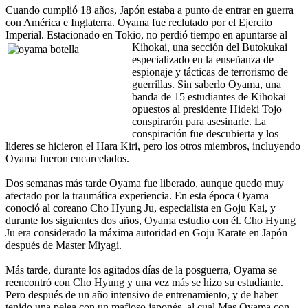
Cuando cumplió 18 años, Japón estaba a punto de entrar en guerra
con América e Inglaterra. Oyama fue reclutado por el Ejercito
Imperial. Estacionado en Tokio, no perdió tiempo en apuntarse al
Kihokai,
una sección del Butokukai
especializado en la enseñanza de
espionaje y tácticas de terrorismo de
guerrillas. Sin saberlo Oyama, una
banda de 15 estudiantes de Kihokai
opuestos al presidente Hideki Tojo
conspirarón para asesinarle. La
conspiración fue descubierta y los
lideres se hicieron el Hara Kiri, pero los otros miembros, incluyendo
Oyama fueron encarcelados.
Dos semanas más tarde Oyama fue liberado, aunque quedo muy
afectado por la traumática experiencia. En esta época Oyama
conoció al coreano Cho Hyung Ju, especialista en Goju Kai, y
durante los siguientes dos años, Oyama estudio con él. Cho Hyung
Ju era considerado la máxima autoridad en Goju Karate en Japón
después de Master Miyagi.
Más tarde, durante los agitados días de la posguerra, Oyama se
reencontró con Cho Hyung y una vez más se hizo su estudiante.
Pero después de un año intensivo de entrenamiento, y de haber
tenido una pelea con un mafioso japonés, al cual Mas Oyama con