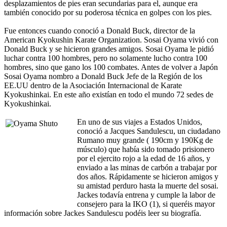
desplazamientos de pies eran secundarias para el, aunque era
también conocido por su poderosa técnica en golpes con los pies.
Fue entonces cuando conoció a Donald Buck, director de la
American Kyokushin Karate Organization. Sosai Oyama vivió con
Donald Buck y se hicieron grandes amigos. Sosai Oyama le pidió
luchar contra 100 hombres, pero no solamente lucho contra 100
hombres, sino que gano los 100 combates. Antes de volver a Japón
Sosai Oyama nombro a Donald Buck Jefe de la Región de los
EE.UU dentro de la Asociación Internacional de Karate
Kyokushinkai. En este año existían en todo el mundo 72 sedes de
Kyokushinkai.
En uno de sus viajes a Estados Unidos,
conoció a Jacques Sandulescu, un ciudadano
Rumano muy grande ( 190cm y 190Kg de
músculo) que había sido tomado prisionero
por el ejercito rojo a la edad de 16 años, y
enviado a las minas de carbón a trabajar por
dos años. Rápidamente se hicieron amigos y
su amistad perduro hasta la muerte del sosai.
Jackes todavía entrena y cumple la labor de
consejero para la IKO (1), si queréis mayor
información sobre Jackes Sandulescu podéis leer su biografía.