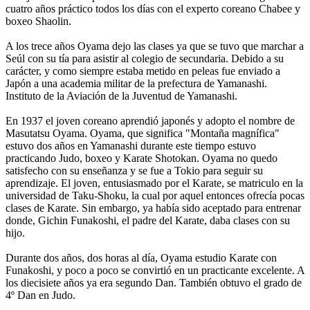
cuatro años práctico todos los días con el experto coreano Chabee y
boxeo Shaolin.
A los trece años Oyama dejo las clases ya que se tuvo que marchar a
Seúl con su tía para asistir al colegio de secundaria. Debido a su
carácter, y como siempre estaba metido en peleas fue enviado a
Japón a una academia militar de la prefectura de Yamanashi.
Instituto de la Aviación de la Juventud de Yamanashi.
En 1937 el joven coreano aprendió japonés y adopto el nombre de
Masutatsu Oyama. Oyama, que significa "Montaña magnífica"
estuvo dos años en Yamanashi durante este tiempo estuvo
practicando Judo, boxeo y Karate Shotokan. Oyama no quedo
satisfecho con su enseñanza y se fue a Tokio para seguir su
aprendizaje. El joven, entusiasmado por el Karate, se matriculo en la
universidad de Taku-Shoku, la cual por aquel entonces ofrecía pocas
clases de Karate. Sin embargo, ya había sido aceptado para entrenar
donde, Gichin Funakoshi, el padre del Karate, daba clases con su
hijo.
Durante dos años, dos horas al día, Oyama estudio Karate con
Funakoshi, y poco a poco se convirtió en un practicante excelente. A
los diecisiete años ya era segundo Dan. También obtuvo el grado de
4º Dan en Judo.