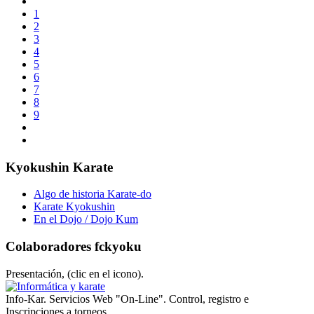
1
2
3
4
5
6
7
8
9
Kyokushin Karate
Algo de historia Karate-do
Karate Kyokushin
En el Dojo / Dojo Kum
Colaboradores fckyoku
Presentación, (clic en el icono).
Info-Kar. Servicios Web "On-Line". Control, registro e
Inscripciones a torneos.